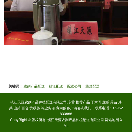
上一篇：市教育局今天正式与我公司签约，安全品质放在首位。
下一篇：下午接待了丹徒区教育局领导政府领导！再次提到安全问题！责任重大！认真做好每一个细节！
关键词：
农副产品配送
镇江配送
配送公司
蔬菜配送
镇江天源农副产品种植配送有限公司,专营
推荐产品
干木耳
丝瓜
蒜苗
芹
菜
山药
百合
黄秋葵
等业务,有意向的客户请咨询我们，联系电话：
15952
833888
CopyRight © 版权所有:
镇江天源农副产品种植配送有限公司
网站地图
X
ML